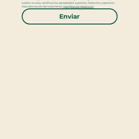
asisten: acceso, rectificación, portabilidad, supresión, limitación y oposición. 
Más información del tratamiento: 
lgea@escola-global.com
Enviar