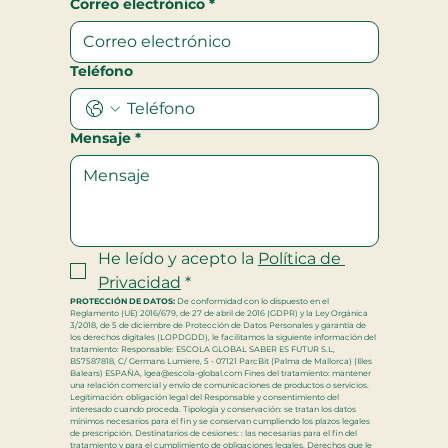
Correo electrónico
*
Teléfono
Mensaje
*
He leído y acepto la 
Política de 
Privacidad
*
PROTECCIÓN DE DATOS:
 De conformidad con lo dispuesto en el 
Reglamento (UE) 2016/679, de 27 de abril de 2016 (GDPR) y la Ley Orgánica 
3/2018, de 5 de diciembre de Protección de Datos Personales y garantía de 
los derechos digitales (LOPDGDD), le facilitamos la siguiente información del 
tratamiento: Responsable: ESCOLA GLOBAL SABER ES FUTUR S.L, 
B57587818, C/ Germans Lumiere, 5 - 07121 ParcBit (Palma de Mallorca) (Illes 
Balears) ESPAÑA, lgea@escola-global.com Fines del tratamiento: mantener 
una relación comercial y envío de comunicaciones de productos o servicios. 
Legitimación: obligación legal del Responsable y consentimiento del 
interesado cuando proceda. Tipología y conservación: se tratan los datos 
mínimos necesarios para el fin y se conservan cumpliendo los plazos legales 
de prescripción. Destinatarios de cesiones: : las necesarias para el fin del 
tratamiento y para el cumplimiento de obligaciones legales. Derechos que le 